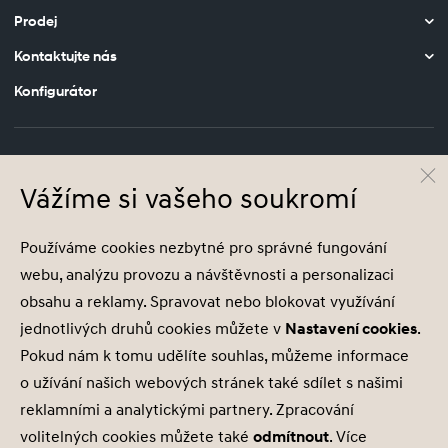
Prodej
Kontaktujte nás
Konfigurátor
Vážíme si vašeho soukromí
© Hyundai Motor Czech s.r.o.
Infocentrum
800 800 900
Používáme cookies nezbytné pro správné fungování
Společnost je zapsána v obchodním rejstříku vedeném u Krajského soudu v Ústí
webu, analýzu provozu a návštěvnosti a personalizaci
nad Labem, oddíl C, vložka 26770, IČ 28683544
obsahu a reklamy. Spravovat nebo blokovat využívání
jednotlivých druhů cookies můžete v
Nastavení cookies
.
Pokud nám k tomu udělíte souhlas, můžeme informace
o užívání našich webových stránek také sdílet s našimi
Nastavení cookies
reklamními a analytickými partnery. Zpracování
Zásady zpracování osobních údajů
volitelných cookies můžete také
odmítnout
. Více
Seznam příjemců