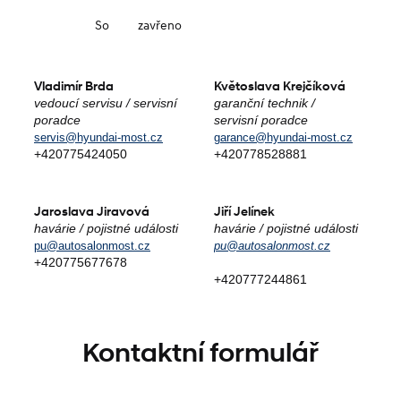
So
zavřeno
Vladimír Brda
Květoslava Krejčíková
vedoucí servisu / servisní
garanční technik /
poradce
servisní poradce
servis@hyundai-most.cz
garance@hyundai-most.cz
+420775424050
+420778528881
Jaroslava Jiravová
Jiří Jelínek
havárie / pojistné události
havárie / pojistné události
pu@autosalonmost.cz
pu@autosalonmost.cz
+420775677678
+420777244861
Kontaktní formulář