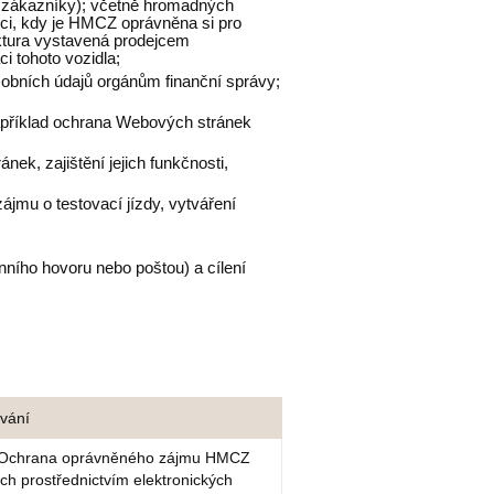
 zákazníky); včetně hromadných
jci, kdy je HMCZ oprávněna si pro
faktura vystavená prodejcem
i tohoto vozidla;
osobních údajů orgánům finanční správy;
příklad ochrana Webových stránek
ek, zajištění jejich funkčnosti,
jmu o testovací jízdy, vytváření
nního hovoru nebo poštou) a cílení
vání
í, Ochrana oprávněného zájmu HMCZ
ch prostřednictvím elektronických