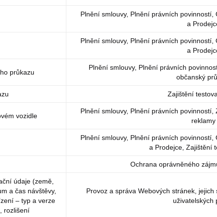
Plnění smlouvy, Plnění právních povinnost
a Prodejc
Plnění smlouvy, Plnění právních povinnost
a Prodejc
Plnění smlouvy, Plnění právních povinností
ého průkazu
občanský prů
azu
Zajištění testova
Plnění smlouvy, Plnění právních povinností, 
ovém vozidle
reklamy
Plnění smlouvy, Plnění právních povinnost
a Prodejce, Zajištění t
Ochrana oprávněného zájm
kační údaje (země,
tum a čas návštěvy,
Provoz a správa Webových stránek, jejich 
zení – typ a verze
uživatelských p
 rozlišení