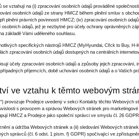
ů se vztahují na (i) zpracování osobních údajů prováděné společn
cování osobních údajů ze strany HMCZ během plnění smluv s obchod
 při plnění právních povinností HMCZ; (iv) zpracování osobních údaj
ní osobních údajů, jež je nezbytné pro účely ochrany oprávněných zá
na základě Vámi uděleného souhlasu.
otlivých specifických nástrojů HMCZ (MyHyundai, Cl!ck to Buy, H-liv
dách zpracování osobních údajů dostupných na centrálních interne
ují účely zpracování osobních údajů a způsoby jejich zpracování, inf
 případných příjemcích, době uchování osobních údajů a o Vašich p
tví ve vztahu k těmto webovým str
“) provozuje Prodejce uvedený v sekci Kontakty těchto Webových st
vislosti s provozem a správou Webových stránek pro marketingové ú
upují HMCZ a Prodejce jako společní správci ve smyslu čl. 26 GDPR
oznění a údržba Webových stránek a (ii) sledování Webových stráne
ch správců (čl. 6 odst. 1 písm. f) GDPR) spočívající ve zpřístupně