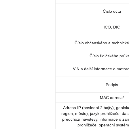
Číslo účtu
IČO, DIČ
Číslo občanského a technick
Číslo řidičského průk
VIN a další informace o motor
Podpis
MAC adresa*
Adresa IP (poslední 2 bajty), geolo
region, město), jazyk prohlížeče, da
předchozí návštěvy, informace o zaří
prohlížeče, operační systém,