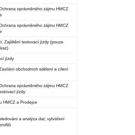
í, Ochrana oprávněného zájmu HMCZ
e
í, Ochrana oprávněného zájmu HMCZ
e
, Zajištění testovací jízdy (pouze
kaz)
cí jízdy
Zasílání obchodních sdělení a cílení
í, Ochrana oprávněného zájmu HMCZ
estovací jízdy
u HMCZ a Prodejce
sledování a analýza dat, vytváření
rofilů