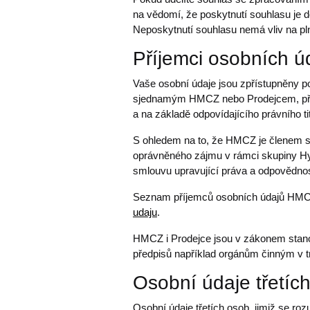
na vědomí, že poskytnutí souhlasu je d
Neposkytnutí souhlasu nemá vliv na pl
Příjemci osobních ú
Vaše osobní údaje jsou zpřístupněny
sjednamým HMCZ nebo Prodejcem, přípa
a na základě odpovídajícího právního t
S ohledem na to, že HMCZ je členem s
oprávněného zájmu v rámci skupiny Hyu
smlouvu upravující práva a odpovědnost
Seznam příjemců osobních údajů HMC
udaju
.
HMCZ i Prodejce jsou v zákonem stanov
předpisů například orgánům činným v t
Osobní údaje třetíc
Osobní údaje třetích osob, jimiž se r