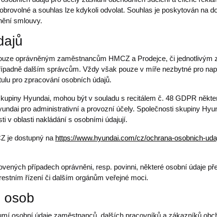
obrovolné a souhlas lze kdykoli odvolat. Souhlas je poskytován na do
nění smlouvy.
dajů
 pouze oprávněným zaměstnancům HMCZ a Prodejce, či jednotlivým 
dně dalším správcům. Vždy však pouze v míře nezbytné pro naplně
itulu pro zpracování osobních údajů.
kupiny Hyundai, mohou být v souladu s recitálem č. 48 GDPR někter
ndai pro administrativní a provozní účely. Společnosti skupiny Hy
i v oblasti nakládání s osobními údajují.
Z je dostupný na
https://www.hyundai.com/cz/ochrana-osobnich-uda
ených případech oprávněni, resp. povinni, některé osobní údaje pře
restním řízení či dalším orgánům veřejné moci.
h osob
ozumí osobní údaje zaměstnanců, dalších pracovníků a zákazníků ob