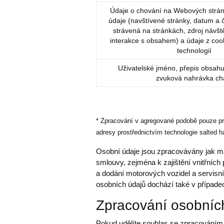
Údaje o chování na Webových strán
údaje (navštívené stránky, datum a 
strávená na stránkách, zdroj návště
interakce s obsahem) a údaje z co
technologií
Uživatelské jméno, přepis obsahu
zvuková nahrávka ch
* Zpracování v agregované podobě pouze pr
adresy prostřednictvím technologie salted h
Osobní údaje jsou zpracovávány jak m
smlouvy, zejména k zajištění vnitřních 
a dodání motorových vozidel a servisn
osobních údajů dochází také v případec
Zpracování osobníc
Pokud udělíte souhlas se zpracováním o