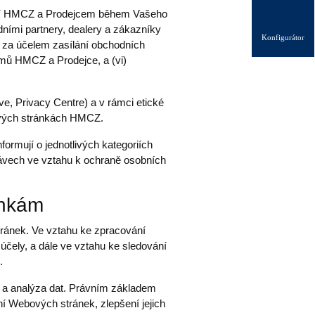
ostí HMCZ a Prodejcem během Vašeho
ními partnery, dealery a zákazníky
Konfigurátor
ů za účelem zasílání obchodních
jmů HMCZ a Prodejce, a (vi)
e, Privacy Centre) a v rámci etické
tových stránkách HMCZ.
ormují o jednotlivých kategoriích
rávech ve vztahu k ochraně osobních
ánkám
ránek. Ve vztahu ke zpracování
čely, a dále ve vztahu ke sledování
.
k a analýza dat. Právním základem
ní Webových stránek, zlepšení jejich