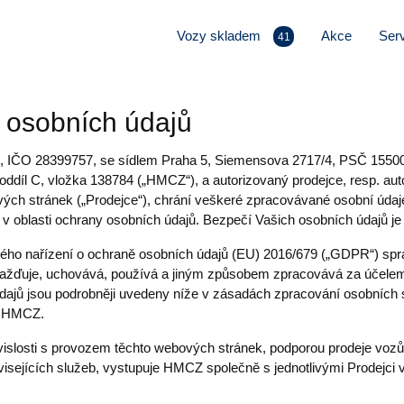
Vozy skladem
Akce
Serv
41
 osobních údajů
., IČO 28399757, se sídlem Praha 5, Siemensova 2717/4, PSČ 15500
íl C, vložka 138784 („HMCZ“), a autorizovaný prodejce, resp. aut
ých stránek („Prodejce“), chrání veškeré zpracovávané osobní údaje 
 v oblasti ochrany osobních údajů. Bezpečí Vašich osobních údajů je 
ho nařízení o ochraně osobních údajů (EU) 2016/679 („GDPR“) spr
žďuje, uchovává, používá a jiným způsobem zpracovává za účelem 
údajů jsou podrobněji uvedeny níže v zásadách zpracování osobníc
ch HMCZ.
islosti s provozem těchto webových stránek, podporou prodeje vozů 
visejících služeb, vystupuje HMCZ společně s jednotlivými Prodejci 