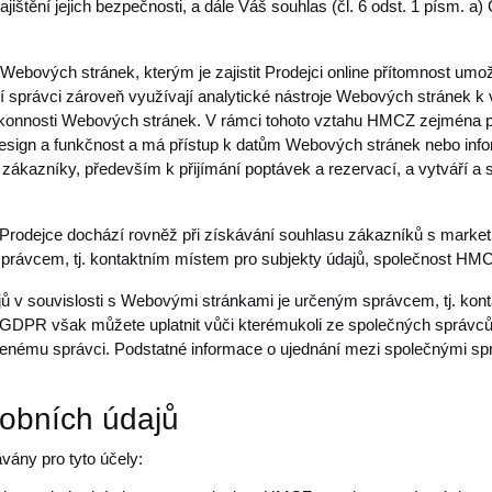
ajištění jejich bezpečnosti, a dále Váš souhlas (čl. 6 odst. 1 písm. a
ebových stránek, kterým je zajistit Prodejci online přítomnost umožň
ní správci zároveň využívají analytické nástroje Webových stránek k
konnosti Webových stránek. V rámci tohoto vztahu HMCZ zejména p
ý design a funkčnost a má přístup k datům Webových stránek nebo in
 zákazníky, především k přijímání poptávek a rezervací, a vytváří 
rodejce dochází rovněž při získávání souhlasu zákazníků s marke
správcem, tj. kontaktním místem pro subjekty údajů, společnost HM
ů v souvislosti s Webovými stránkami je určeným správcem, tj. kont
 GDPR však můžete uplatnit vůči kterémukoli ze společných správců; 
nému správci. Podstatné informace o ujednání mezi společnými spr
sobních údajů
ány pro tyto účely: