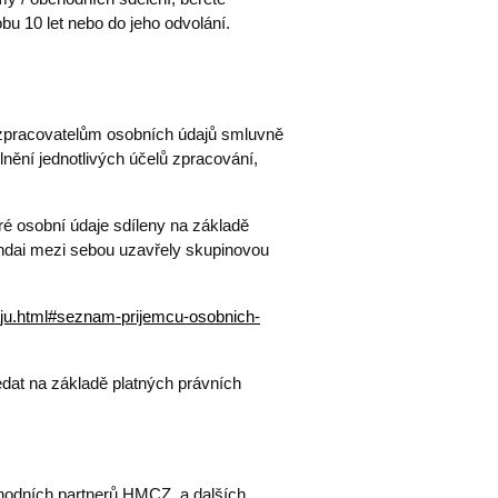
bu 10 let nebo do jeho odvolání.
zpracovatelům osobních údajů smluvně
ní jednotlivých účelů zpracování,
é osobní údaje sdíleny na základě
undai mezi sebou uzavřely skupinovou
ju.html#seznam-prijemcu-osobnich-
dat na základě platných právních
chodních partnerů HMCZ, a dalších