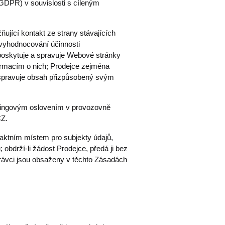
) GDPR) v souvislosti s cíleným
ující kontakt ze strany stávajících
 vyhodnocování účinnosti
oskytuje a spravuje Webové stránky
formacím o nich; Prodejce zejména
a spravuje obsah přizpůsobený svým
tingovým oslovením v provozovně
CZ.
aktním místem pro subjekty údajů,
obdrží-li žádost Prodejce, předá ji bez
ávci jsou obsaženy v těchto Zásadách