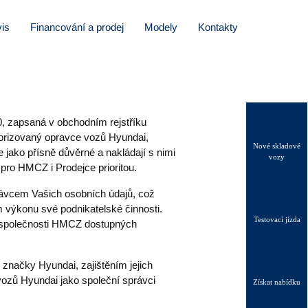
is
Financování a prodej
Modely
Kontakty
, zapsaná v obchodním rejstříku
orizovaný opravce vozů Hyundai,
Nové skladové
jako přísně důvěrné a nakládají s nimi
vozy
pro HMCZ i Prodejce prioritou.
ávcem Vašich osobních údajů, což
výkonu své podnikatelské činnosti.
Testovací jízda
h společnosti HMCZ dostupných
značky Hyundai, zajištěním jejich
vozů Hyundai jako společní správci
Získat nabídku