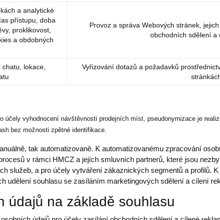
kách a analytické
čas přístupu, doba
Provoz a správa Webových stránek, jejich 
vy, proklikovost,
obchodních sdělení a 
okies a obdobných
 chatu, lokace,
Vyřizování dotazů a požadavků prostřednic
atu
stránkác
o účely vyhodnocení návštěvnosti prodejních míst, pseudonymizace je real
ash bez možnosti zpětné identifikace.
anuálně, tak automatizovaně. K automatizovanému zpracování osobní
procesů v rámci HMCZ a jejích smluvních partnerů, které jsou nezbytn
ích služeb, a pro účely vytváření zákaznických segmentů a profilů.
h udělení souhlasu se zasíláním marketingových sdělení a cílení re
h údajů na základě souhlasu
sobních údajů pro účely zasílání obchodních sdělení a cílené rekla