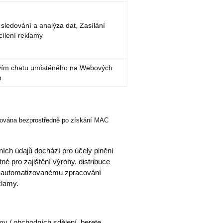
sledování a analýza dat, Zasílání
cílení reklamy
tvím chatu umístěného na Webových
h
izována bezprostředně po získání MAC
ch údajů dochází pro účely plnění
é pro zajištění výroby, distribuce
 K automatizovanému zpracování
klamy.
my / obchodních sdělení, berete