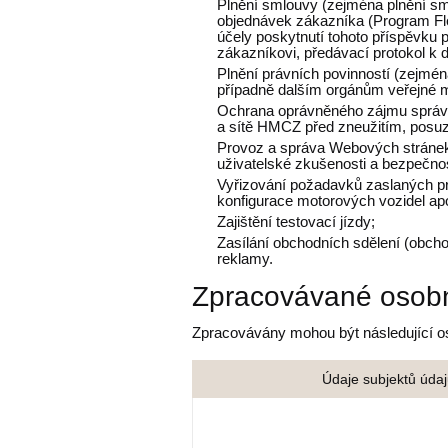
Plnění smlouvy (zejména plnění s
objednávek zákazníka (Program Fle
účely poskytnutí tohoto příspěvku p
zákazníkovi, předávací protokol k 
Plnění právních povinností (zejmén
případně dalším orgánům veřejné m
Ochrana oprávněného zájmu správ
a sítě HMCZ před zneužitím, posuz
Provoz a správa Webových stránek, 
uživatelské zkušenosti a bezpečnos
Vyřizování požadavků zaslaných pro
konfigurace motorových vozidel apo
Zajištění testovací jízdy;
Zasílání obchodních sdělení (obcho
reklamy.
Zpracovávané osobn
Zpracovávány mohou být následující os
Údaje subjektů úda