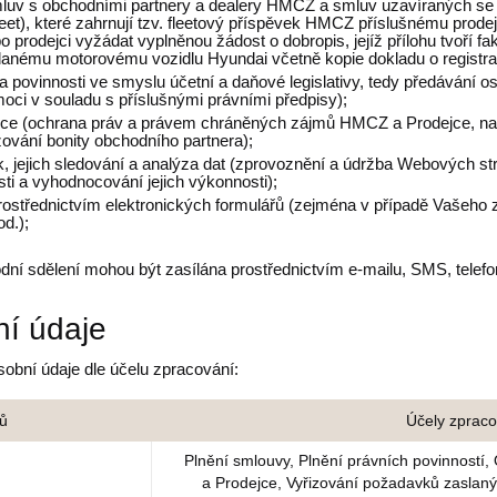
mluv s obchodními partnery a dealery HMCZ a smluv uzavíraných se
et), které zahrnují tzv. fleetový příspěvek HMCZ příslušnému prode
o prodejci vyžádat vyplněnou žádost o dobropis, jejíž přílohu tvoří 
danému motorovému vozidlu Hyundai včetně kopie dokladu o registrac
a povinnosti ve smyslu účetní a daňové legislativy, tedy předávání 
oci v souladu s příslušnými právními předpisy);
ce (ochrana práv a právem chráněných zájmů HMCZ a Prodejce, na
ování bonity obchodního partnera);
jejich sledování a analýza dat (zprovoznění a údržba Webových strán
ti a vyhodnocování jejich výkonnosti);
střednictvím elektronických formulářů (zejména v případě Vašeho zá
d.);
dní sdělení mohou být zasílána prostřednictvím e-mailu, SMS, telefo
í údaje
obní údaje dle účelu zpracování:
jů
Účely zpraco
Plnění smlouvy, Plnění právních povinnost
a Prodejce, Vyřizování požadavků zaslaný