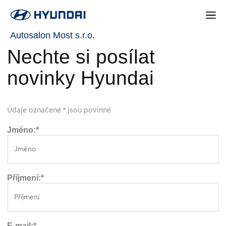
Autosalon Most s.r.o.
Nechte si posílat
novinky Hyundai
Údaje označené * jsou povinné
Jméno:*
Příjmení:*
E-mail:*