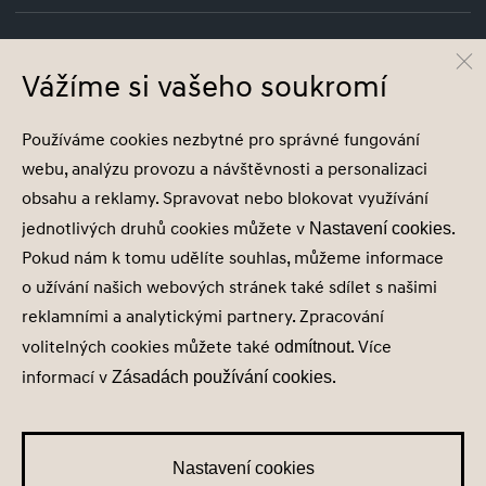
Vážíme si vašeho soukromí
© Hyundai Motor Czech s.r.o.
Infocentrum
800 800 900
Používáme cookies nezbytné pro správné fungování
Společnost je zapsána v obchodním rejstříku vedeném u Krajského soudu v Ústí
webu, analýzu provozu a návštěvnosti a personalizaci
nad Labem, oddíl C, vložka 26770, IČ 28683544
obsahu a reklamy. Spravovat nebo blokovat využívání
jednotlivých druhů cookies můžete v
.
Nastavení cookies
Pokud nám k tomu udělíte souhlas, můžeme informace
o užívání našich webových stránek také sdílet s našimi
Nastavení cookies
reklamními a analytickými partnery. Zpracování
Zásady zpracování osobních údajů
volitelných cookies můžete také
. Více
odmítnout
Seznam příjemců
informací v
.
Zásadách používání cookies
Správa souhlasů
Obchodní údaje
Obchodní podmínky
Nastavení cookies