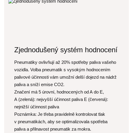
Zjednodušený systém hodnocení
Pneumatiky ovlivňují až 20% spotřeby paliva vašeho
vozidla. Volba pneumatik s vysokým hodnocením
palivové účinnosti vám umožní delší dojezd na nádrž
paliva a sníží emise CO2.
Značení má 5 úrovní, hodnocených od A do E,
A (zelená): nejvyšší účinnost paliva E (červená):
nejnižší účinnost paliva
Poznámka: Je třeba pravidelně kontrolovat tlak
v pneumatikách, aby se optimalizovala spotřeba
paliva a přilnavost pneumatik za mokra.