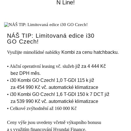
N Line!
NÁŠ TIP: Limitovaná edice i30
GO Czech!
Využijte mimořádné nabídky
Kombi za cenu hatchbacku
.
• Akční operativní leasing vč. služeb
již za 4 444 Kč
bez DPH měs
.
•
i30 Kombi GO Czech! 1,0 T-GDI 115 k již
za 454 990 Kč vč. automatické klimatizace
•
i30 Kombi GO Czech! 1,6 T-GDI 150 k 7 DCT již
za 539 990 Kč vč. automatické klimatizace
• Celkové zvýhodnění až 160 000 Kč
Ceny výše jsou uvedeny včetně výkupního bonusu
a s využitím financování Hyundai Finance.