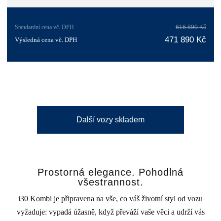
Standardní cena vč. DPH
616 890 Kč
471 890 Kč
Výsledná cena vč. DPH
Další vozy skladem
Prostorná elegance. Pohodlná
všestrannost.
i30 Kombi je připravena na vše, co váš životní styl od vozu
vyžaduje: vypadá úžasně, když převáží vaše věci a udrží vás