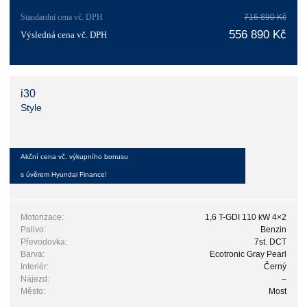
Standardní cena vč. DPH
716 890 Kč
556 890 Kč
Výsledná cena vč. DPH
i30
Style
Akční cena vč. výkupního bonusu
s úvěrem Hyundai Finance!
Motorizace:
1,6 T-GDI 110 kW 4×2
Palivo:
Benzin
Převodovka:
7st. DCT
Barva:
Ecotronic Gray Pearl
Interiér:
Černý
Nájezd:
–
Město:
Most