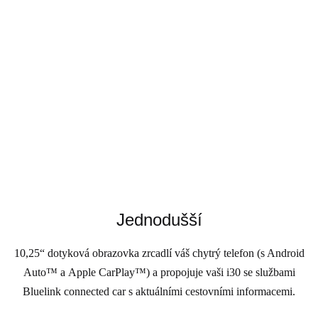
Jednodušší
10,25“ dotyková obrazovka zrcadlí váš chytrý telefon (s Android
Auto™ a Apple CarPlay™) a propojuje vaši i30 se službami
Bluelink connected car s aktuálními cestovními informacemi.