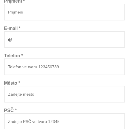
Příjmení *
E-mail *
Telefon *
Město *
PSČ *