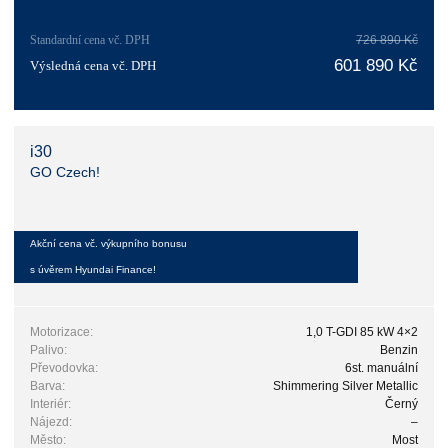
Standardní cena vč. DPH
726 890 Kč
601 890 Kč
Výsledná cena vč. DPH
i30
GO Czech!
Akční cena vč. výkupního bonusu
s úvěrem Hyundai Finance!
Motorizace:
1,0 T-GDI 85 kW 4×2
Palivo:
Benzin
Převodovka:
6st. manuální
Barva:
Shimmering Silver Metallic
Interiér:
Černý
Nájezd:
–
Město:
Most