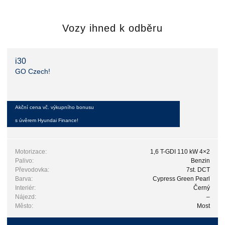
Vozy ihned k odběru
i30
GO Czech!
Akční cena vč. výkupního bonusu
s úvěrem Hyundai Finance!
Motorizace:
1,6 T-GDI 110 kW 4×2
Palivo:
Benzin
Převodovka:
7st. DCT
Barva:
Cypress Green Pearl
Interiér:
Černý
Nájezd:
–
Město:
Most