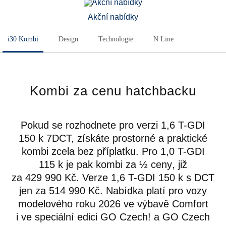
Akční nabídky
i30 Kombi
Design
Technologie
N Line
Kombi za cenu hatchbacku
Pokud se rozhodnete pro verzi 1,6 T-GDI
150 k 7DCT, získáte prostorné a praktické
kombi zcela bez příplatku
. Pro 1,0 T-GDI
115 k je pak
kombi za ½ ceny
, již
za
429 990 Kč
. Verze 1,6 T-GDI 150 k s DCT
jen za
514 990 Kč
. Nabídka platí pro vozy
modelového roku 2026 ve výbavě Comfort
i ve speciální edici GO Czech! a GO Czech